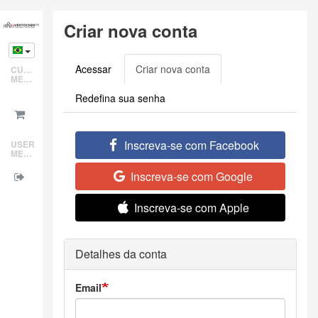
Skip
Criar nova conta
to
main
content
Acessar
Criar nova conta
(active
CUSTOMER
Primary
MENU
tab)
tabs
Redefina sua senha
Inscreva-se com Facebook
USER
MENU
Inscreva-se com Google
Inscreva-se com Apple
Detalhes da conta
Email