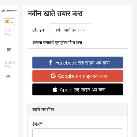
Skip
नवीन खाते तयार करा
to
main
content
लॉग इन
नवीन खाते तयार करा
(active
CUSTOMER
Primary
MENU
tab)
tabs
आपला पासवर्ड पुनर्प्रस्थापित करा
Facebook सह साइन अप करा
USER
MENU
Google सह साइन अप करा
Apple सह साइन अप करा
खाते तपशील
ईमेल