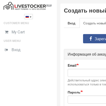
Skip
Создать новый
to
main
content
Вход
Создать новый
CUSTOMER MENU
Primary
My Cart
tabs
Зарег
USER MENU
Вход
Информация об акка
Email
Действительный адрес элект
использоваться только в то
Пароль