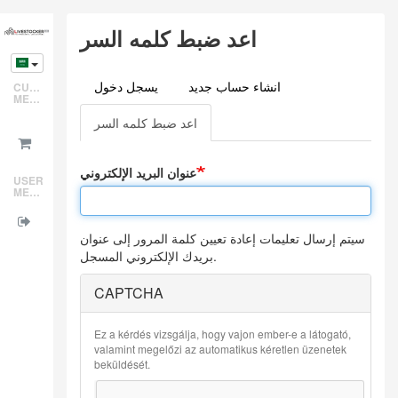
Skip
اعد ضبط كلمه السر
to
main
content
انشاء حساب جديد
يسجل دخول
CUSTOMER
Primary
MENU
tabs
(active
اعد ضبط كلمه السر
tab)
عنوان البريد الإلكتروني
USER
MENU
سيتم إرسال تعليمات إعادة تعيين كلمة المرور إلى عنوان
بريدك الإلكتروني المسجل.
CAPTCHA
Ez a kérdés vizsgálja, hogy vajon ember-e a látogató,
valamint megelőzi az automatikus kéretlen üzenetek
beküldését.