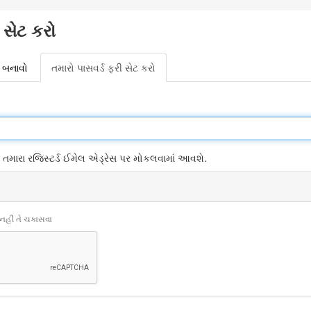
 સેટ કરો
ટ બનાવો
તમારો પાસવર્ડ ફરી સેટ કરો
(active
tab)
 તમારા રજિસ્ટર્ડ ઈમેલ એડ્રેસ પર મોકલવામાં આવશે.
 નહીં તે ચકાસવા