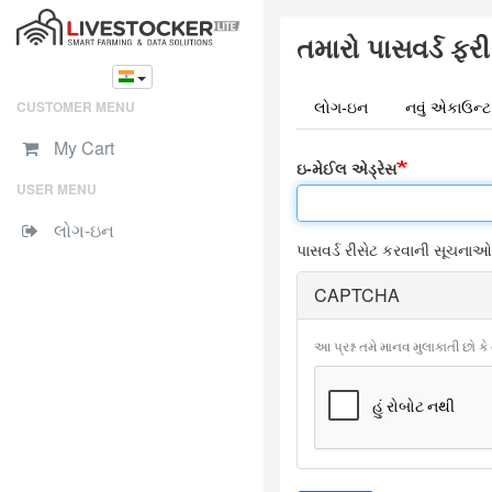
Skip
તમારો પાસવર્ડ ફરી
to
main
content
લોગ-ઇન
નવું એકાઉન્
CUSTOMER MENU
Primary
My Cart
tabs
ઇ-મેઈલ એડ્રેસ
USER MENU
લોગ-ઇન
પાસવર્ડ રીસેટ કરવાની સૂચનાઓ
CAPTCHA
આ પ્રશ્ન તમે માનવ મુલાકાતી છો કે