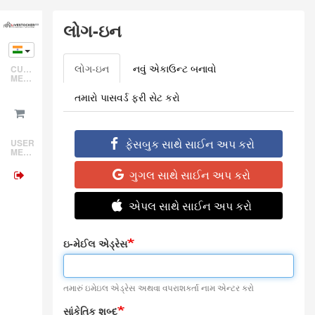
Skip
લોગ-ઇન
to
main
content
લોગ-ઇન
(active
નવું એકાઉન્ટ બનાવો
CUSTOMER
Primary
MENU
tab)
tabs
તમારો પાસવર્ડ ફરી સેટ કરો
ફેસબુક સાથે સાઈન અપ કરો
USER
MENU
ગુગલ સાથે સાઈન અપ કરો
એપલ સાથે સાઈન અપ કરો
ઇ-મેઈલ એડ્રેસ
તમારું ઇમેઇલ એડ્રેસ અથવા વપરાશકર્તા નામ એન્ટર કરો
સાંકેતિક શબ્દ